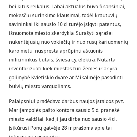
bei kitus reikalus. Labai aktualūs buvo finansiniai,
mokesčių surinkimo klausimai, todėl krautuvių
savininkai iki sausio 10 d. turėjo įsigyti patentus,
išnuomota miesto skerdykla. Surašyti sąrašai
nukentėjusių nuo vokiečių ir nuo rusų kariuomenių
karo metu, nuspresta aprūpinti aštuonis
milicininkus butais, šviesa t.y. elektra. Nutarta
inventorizuoti kiek miestas turi žemės ir ar yra
galimybė Kvietiškio dvare ar Mikalinėje pasodinti
bulvių miesto varguoliams.
Palaipsniui pradėdavo darbus naujos įstaigos pvz.
Marijampolės pašto kontora sausio 5 d. pranešė
miesto valdžiai, kad ji jau dirba nuo sausio 4 d.,
įsikūrusi Ponų gatvėje 28 ir prašoma apie tai
informuoti gyventojus.