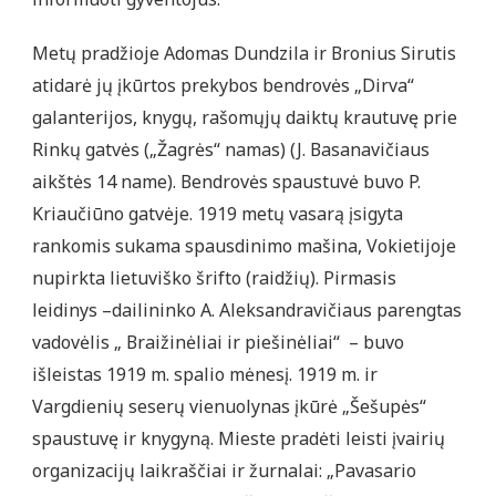
Metų pradžioje Adomas Dundzila ir Bronius Sirutis
atidarė jų įkūrtos prekybos bendrovės „Dirva“
galanterijos, knygų, rašomųjų daiktų krautuvę prie
Rinkų gatvės („Žagrės“ namas) (J. Basanavičiaus
aikštės 14 name). Bendrovės spaustuvė buvo P.
Kriaučiūno gatvėje. 1919 metų vasarą įsigyta
rankomis sukama spausdinimo mašina, Vokietijoje
nupirkta lietuviško šrifto (raidžių). Pirmasis
leidinys –dailininko A. Aleksandravičiaus parengtas
vadovėlis „ Braižinėliai ir piešinėliai“ – buvo
išleistas 1919 m. spalio mėnesį. 1919 m. ir
Vargdienių seserų vienuolynas įkūrė „Šešupės“
spaustuvę ir knygyną. Mieste pradėti leisti įvairių
organizacijų laikraščiai ir žurnalai: „Pavasario