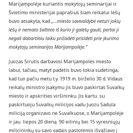
Marijampolėje kuriantis mokytojų seminarijai ir
Švietimo ministerijai paprašius šiam reikalui lėšų
buvo atsakyta, kad
„…miesto savivaldybė neturi jokių
lėšų ir nemato šaltinio iš kurio ji galėtų gauti, pertai ji
negali dabartiniu laiku prižadėti prisidėti prie įkurimo
mokytojų seminarijos Marijampolėje.“
Juozas Sirutis darbavosi Marijampolės miesto
labui, tačiau, matyt padėtis buvo tokia sudėtinga,
kad tuo pačiu metu t.y. 1919 m. birželio 30 d. Vidaus
reikalų ministro įsakymu jis buvo paskirtas Suvalkų
miesto ir apskrities viršininku. Jis kartu su
paskirtuoju Suvalkų milicijos vadu Juozu Sadula
miliciją organizavo ne Suvalkuose, o Marijampolėje
ir jau liepos 20 dieną 90 eilinių bei 15 vyresniųjų
milicininkų su savo vadais pastotėmis išvažiavo į