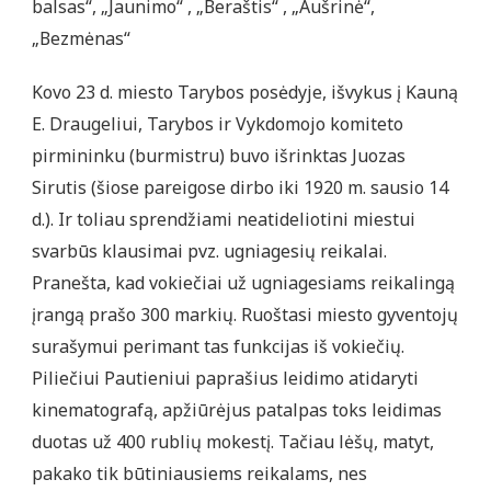
balsas“, „Jaunimo“ , „Beraštis“ , „Aušrinė“,
„Bezmėnas“
Kovo 23 d. miesto Tarybos posėdyje, išvykus į Kauną
E. Draugeliui, Tarybos ir Vykdomojo komiteto
pirmininku (burmistru) buvo išrinktas Juozas
Sirutis (šiose pareigose dirbo iki 1920 m. sausio 14
d.). Ir toliau sprendžiami neatideliotini miestui
svarbūs klausimai pvz. ugniagesių reikalai.
Pranešta, kad vokiečiai už ugniagesiams reikalingą
įrangą prašo 300 markių. Ruoštasi miesto gyventojų
surašymui perimant tas funkcijas iš vokiečių.
Piliečiui Pautieniui paprašius leidimo atidaryti
kinematografą, apžiūrėjus patalpas toks leidimas
duotas už 400 rublių mokestį. Tačiau lėšų, matyt,
pakako tik būtiniausiems reikalams, nes