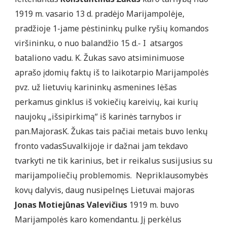
1919 m. vasario 13 d. pradėjo Marijampolėje,
pradžioje 1-jame pėstininkų pulke ryšių komandos
viršininku, o nuo balandžio 15 d.- I atsargos
bataliono vadu. K. Žukas savo atsiminimuose
aprašo įdomių faktų iš to laikotarpio Marijampolės
pvz. už lietuvių karininkų asmenines lėšas
perkamus ginklus iš vokiečių kareivių, kai kurių
naujokų „išsipirkimą“ iš karinės tarnybos ir
pan.MajorasK. Žukas tais pačiai metais buvo lenkų
fronto vadasSuvalkijoje ir dažnai jam tekdavo
tvarkyti ne tik karinius, bet ir reikalus susijusius su
marijampoliečių problemomis. Nepriklausomybės
kovų dalyvis, daug nusipelnęs Lietuvai majoras
Jonas Motiejūnas Valevičius
1919 m. buvo
Marijampolės karo komendantu. Jį perkėlus