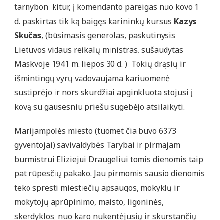
tarnybon kitur, į komendanto pareigas nuo kovo 1
d. paskirtas tik ką baigęs karininkų kursus
Kazys
Skučas
, (būsimasis generolas, paskutinysis
Lietuvos vidaus reikalų ministras, sušaudytas
Maskvoje 1941 m. liepos 30 d. ) Tokių drąsių ir
išmintingų vyrų vadovaujama kariuomenė
sustiprėjo ir nors skurdžiai apginkluota stojusi į
kovą su gausesniu priešu sugebėjo atsilaikyti.
Marijampolės miesto (tuomet čia buvo 6373
gyventojai) savivaldybės Tarybai ir pirmajam
burmistrui Eliziejui Draugeliui tomis dienomis taip
pat rūpesčių pakako. Jau pirmomis sausio dienomis
teko spresti miestiečių apsaugos, mokyklų ir
mokytojų aprūpinimo, maisto, ligoninės,
skerdyklos, nuo karo nukentėjusių ir skurstančių