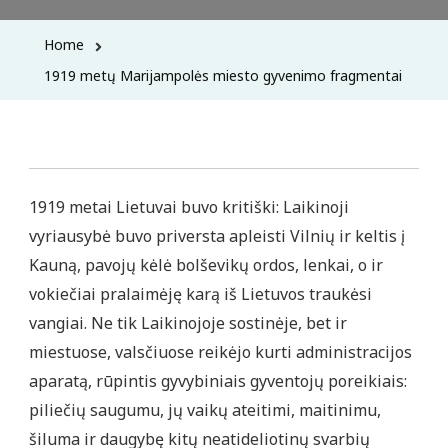
Home
1919 metų Marijampolės miesto gyvenimo fragmentai
1919 metai Lietuvai buvo kritiški: Laikinoji
vyriausybė buvo priversta apleisti Vilnių ir keltis į
Kauną, pavojų kėlė bolševikų ordos, lenkai, o ir
vokiečiai pralaimėję karą iš Lietuvos traukėsi
vangiai. Ne tik Laikinojoje sostinėje, bet ir
miestuose, valsčiuose reikėjo kurti administracijos
aparatą, rūpintis gyvybiniais gyventojų poreikiais:
piliečių saugumu, jų vaikų ateitimi, maitinimu,
šiluma ir daugybę kitų neatideliotinų svarbių