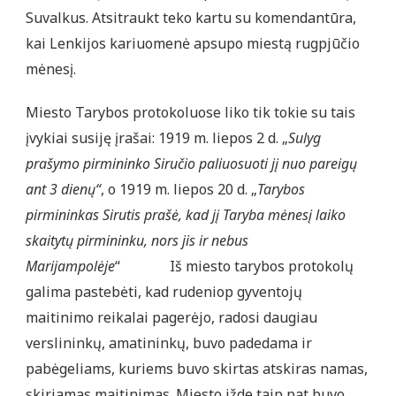
Suvalkus. Atsitraukt teko kartu su komendantūra,
kai Lenkijos kariuomenė apsupo miestą rugpjūčio
mėnesį.
Miesto Tarybos protokoluose liko tik tokie su tais
įvykiai susiję įrašai: 1919 m. liepos 2 d. „
Sulyg
prašymo pirmininko Siručio paliuosuoti jį nuo pareigų
ant 3 dienų“
, o 1919 m. liepos 20 d. „
Tarybos
pirmininkas Sirutis prašė, kad jį Taryba mėnesį laiko
skaitytų pirmininku, nors jis ir nebus
Marijampolėje
“ Iš miesto tarybos protokolų
galima pastebėti, kad rudeniop gyventojų
maitinimo reikalai pagerėjo, radosi daugiau
verslininkų, amatininkų, buvo padedama ir
pabėgeliams, kuriems buvo skirtas atskiras namas,
skiriamas maitinimas. Miesto ižde taip pat buvo