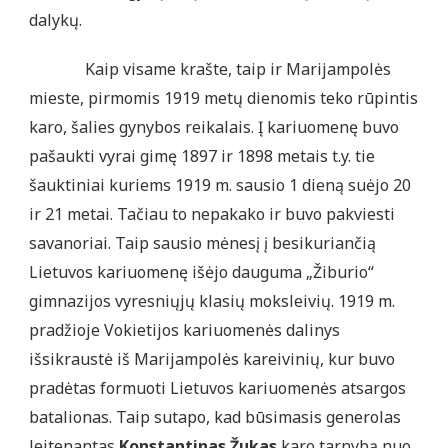
dalykų.
Kaip visame krašte, taip ir Marijampolės
mieste, pirmomis 1919 metų dienomis teko rūpintis
karo, šalies gynybos reikalais. Į kariuomenę buvo
pašaukti vyrai gimę 1897 ir 1898 metais t.y. tie
šauktiniai kuriems 1919 m. sausio 1 dieną suėjo 20
ir 21 metai. Tačiau to nepakako ir buvo pakviesti
savanoriai. Taip sausio mėnesį į besikuriančią
Lietuvos kariuomenę išėjo dauguma „Žiburio“
gimnazijos vyresniųjų klasių moksleivių. 1919 m.
pradžioje Vokietijos kariuomenės dalinys
išsikraustė iš Marijampolės kareivinių, kur buvo
pradėtas formuoti Lietuvos kariuomenės atsargos
batalionas. Taip sutapo, kad būsimasis generolas
leitenantas
Konstantinas Žukas
karo tarnybą nuo